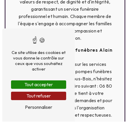
valeurs de respect, de dignité et d'intégrité,
garantissant un service funéraire
professionnel et humain. Chaque membre de
l'équipe s'engage à accompagner les familles
dans la douleur avec compassion et
compréhension.
Contactez les pompes funèbres Alain
Ce site utilise des cookies et
Padel
vous donne le contrôle sur
ceux que vous souhaitez
Pour plus d'informations sur les services
activer
funéraires proposés par les pompes funèbres
Alain Padel à Les Clayes-sous-Bois, n'hésitez
Tout accepter
pas à les contacter au numéro suivant : 06 80
63 66 94. Leur équipe se tient à votre
Tout refuser
disposition pour toutes vos demandes et pour
Personnaliser
vous accompagner dans l'organisation
d'obsèques personnalisées et respectueuses.