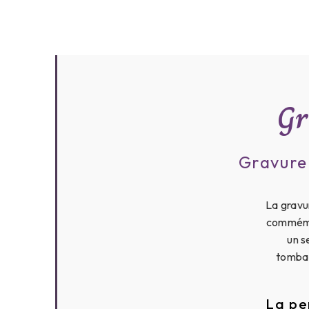
Gr
Gravure 
La gravu
commémor
un s
tombal
La pe