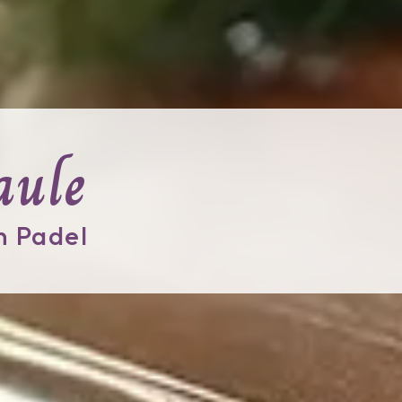
aule
n Padel